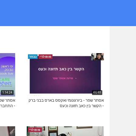
פופולרי
נבחר
1:14:24
46:48
אסתר שפר - ביורגונומי ואקסס בארס בבני ברק
אסתר שפר 
- הקשר בין כאב תזונה וכעס
- התחברות
פופולרי