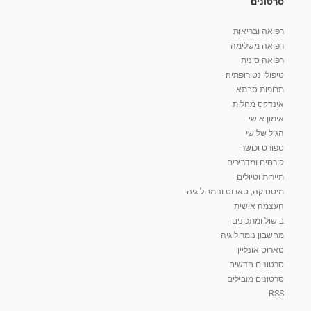
סרטונים
רפואה ובריאות
רפואה משלימה
רפואה סינית
טיפולי נטורופתיה
תרופות סבתא
אינדקס מחלות
אימון אישי
הגיל שלישי
ספורט וכושר
קורסים ומדריכים
תיירות וטיולים
מיסטיקה, טארוט ונומרולוגיה
העצמה אישית
בישול ומתכונים
מחשבון נומרולוגיה
טארוט אונליין
סרטונים חדשים
סרטונים מובילים
RSS