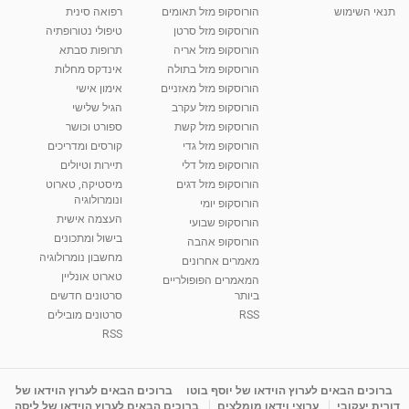
תנאי השימוש
הורוסקופ מזל תאומים
רפואה סינית
הורוסקופ מזל סרטן
טיפולי נטורופתיה
הורוסקופ מזל אריה
תרופות סבתא
הורוסקופ מזל בתולה
אינדקס מחלות
הורוסקופ מזל מאזניים
אימון אישי
הורוסקופ מזל עקרב
הגיל שלישי
הורוסקופ מזל קשת
ספורט וכושר
הורוסקופ מזל גדי
קורסים ומדריכים
הורוסקופ מזל דלי
תיירות וטיולים
הורוסקופ מזל דגים
מיסטיקה, טארוט
ונומרולוגיה
הורוסקופ יומי
העצמה אישית
הורוסקופ שבועי
בישול ומתכונים
הורוסקופ אהבה
מחשבון נומרולוגיה
מאמרים אחרונים
טארוט אונליין
המאמרים הפופולריים
ביותר
סרטונים חדשים
RSS
סרטונים מובילים
RSS
ברוכים הבאים לערוץ הוידאו של יוסף בוטו
ברוכים הבאים לערוץ הוידאו של
דורית יעקובי
ערוצי וידאו מומלצים
ברוכים הבאים לערוץ הוידאו של ליסה