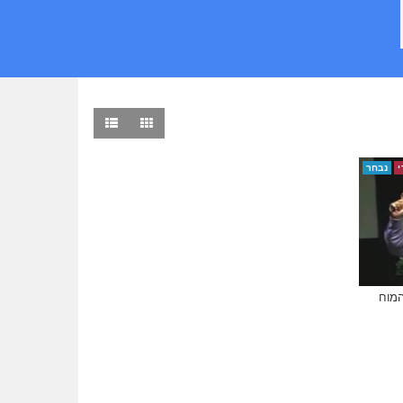
י
נבחר
ום המוח