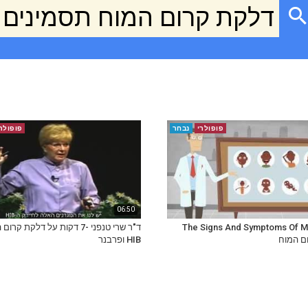
דלקת קרום המוח תסמינים
פופולרי
נבחר
פופולר
06:50
The Signs And Symptoms Of Me
ד"ר שרי טנפני -7 דקות על דלקת קר
ם המוח
HIB ופרבנר