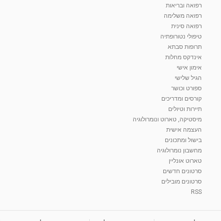
רפואה ובריאות
רפואה משלימה
רפואה סינית
טיפולי נטורופתיה
תרופות סבתא
אינדקס מחלות
אימון אישי
הגיל שלישי
ספורט וכושר
קורסים ומדריכים
תיירות וטיולים
מיסטיקה, טארוט ונומרולוגיה
העצמה אישית
בישול ומתכונים
מחשבון נומרולוגיה
טארוט אונליין
סרטונים חדשים
סרטונים מובילים
RSS