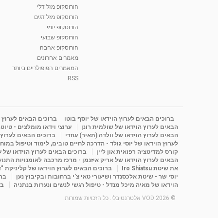
הורוסקופ מזל דלי
הורוסקופ מזל דגים
הורוסקופ יומי
הורוסקופ שבועי
הורוסקופ אהבה
מאמרים אחרונים
המאמרים הפופולריים ביותר
RSS
ברוכים הבאים לערוץ הוידאו של יוסף בוטו
ברוכים הבאים לערוץ ה
הבאים לערוץ הוידאו של שולמית רונן
ערוצי וידאו מומלצים - טיוט
הבאים לערוץ הוידאו של וולדה (תאיר) עוזרי
ברוכים הבאים לערוץ ה
לערוץ הוידאו של יוסי גולד - הדרכה לחיים טובים, לימוד וטיפול במוח
קורס למדיטציה רפואית און ליין
ברוכים הבאים לערוץ הוידאו של 
הבאים לערוץ הוידאו של אריק איזנמן - מרכז מרכבה לאומנויות התנועה 
את שיטת Iro Shiatsu
ברוכים הבאים לערוץ הוידאו של קליניקת "
יוסי שר - שיטת אלכסנדר ושיעורי טאי צ'י ברחובות ובקיבוץ נען
ברו
הוידאו של מאיה מיכל מנדל - טיפול רגשי לנשים ונערות בנתניה
בר
© 2026 VOD אלטרנטיבלי. כל הזכויות שמורות.