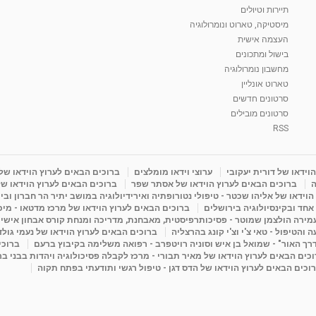
תיירות וטיולים
מיסטיקה, טארוט ונומרולוגיה
העצמה אישית
בישול ומתכונים
מחשבון נומרולוגיה
טארוט אונליין
סרטונים חדשים
סרטונים מובילים
RSS
וידאו של דורית יעקובי
ערוצי וידאו מומלצים
ברוכים הבאים לערוץ הוידאו של
ה
ברוכים הבאים לערוץ הוידאו של אסתר שפר
ברוכים הבאים לערוץ הוידאו של
וידאו של אליהו שכטר - טיפולי נטורופתיה ואירידיולוגיה במושב יתיר הר חברון ובי
 אחד ובקינסיולוגיה בירושלים
ברוכים הבאים לערוץ הוידאו של מרכז מדטאו - מיכא
עמירה הולצמן שמוטר - פסיכותרפיסטית, מאבחנת, מדריכה ומנחת קורס אבחון אישי
והטיפול - טאי צ'י וצ'י קונג בהרצליה
ברוכים הבאים לערוץ הוידאו של נעמי גול
דרך האור" - שמואל בן איש וסוניה רויטפרב - רפואה משלימה בקיבוץ ברעם
ברוכי
כים הבאים לערוץ הוידאו של מאיר תבורי - מרכז לקבלה פסיכולוגיה ויהדות בבני ב
וכים הבאים לערוץ הוידאו של הדס דגן - טיפול רגשי ותודעתי בפתח תקוה