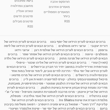
בישול ומתכונים
הורוסקופ אהבה
מחשבון נומרולוגיה
מאמרים אחרונים
טארוט אונליין
המאמרים הפופולריים
ביותר
סרטונים חדשים
RSS
סרטונים מובילים
RSS
ברוכים הבאים לערוץ הוידאו של יוסף בוטו
ברוכים הבאים לערוץ הוידאו של
דורית יעקובי
ערוצי וידאו מומלצים
ברוכים הבאים לערוץ הוידאו של ליסה
גרוסמן
ברוכים הבאים לערוץ הוידאו של שולמית רונן
ערוצי וידאו
מומלצים - טיוטה
ברוכים הבאים לערוץ הוידאו של אסתר שפר
ברוכים
הבאים לערוץ הוידאו של פנינה מתוק
ברוכים הבאים לערוץ הוידאו של וולדה
(תאיר) עוזרי
ברוכים הבאים לערוץ הוידאו של אליהו שכטר - טיפולי
נטורופתיה ואירידיולוגיה במושב יתיר הר חברון ובירושלים
ברוכים הבאים
לערוץ הוידאו של יוסי גולד - הדרכה לחיים טובים, לימוד וטיפול במוח אחד
ובקינסיולוגיה בירושלים
ברוכים הבאים לערוץ הוידאו של מרכז מדטאו -
מיכאל קונסטנטינובסקי בחולון - קורס למדיטציה רפואית און ליין
ברוכים
הבאים לערוץ הוידאו של עמירה הולצמן שמוטר - פסיכותרפיסטית, מאבחנת,
מדריכה ומנחת קורס אבחון אישיות בשיטת הולצמן.
ברוכים הבאים לערוץ
הוידאו של אריק איזנמן - מרכז מרכבה לאומנויות התנועה והטיפול - טאי צ'י וצ'י
קונג בהרצליה
ברוכים הבאים לערוץ הוידאו של נעמי גולדברג - מטפלת,
מלמדת ויוצרת את שיטת Iro Shiatsu
ברוכים הבאים לערוץ הוידאו של
קליניקת "דרך האור" - שמואל בן איש וסוניה רויטפרב - רפואה משלימה בקיבוץ
ברעם
ברוכים הבאים לערוץ הוידאו של יוסי שר - שיטת אלכסנדר ושיעורי