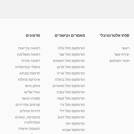
VOD אלטרנטיבלי
מאמרים וקישורים
סרטונים
ראשי
הורוסקופ מזל טלה
רפואה ובריאות
יצירת קשר
הורוסקופ מזל שור
רפואה משלימה
תנאי השימוש
הורוסקופ מזל תאומים
רפואה סינית
הורוסקופ מזל סרטן
טיפולי נטורופתיה
הורוסקופ מזל אריה
תרופות סבתא
הורוסקופ מזל בתולה
אינדקס מחלות
הורוסקופ מזל מאזניים
אימון אישי
הורוסקופ מזל עקרב
הגיל שלישי
הורוסקופ מזל קשת
ספורט וכושר
הורוסקופ מזל גדי
קורסים ומדריכים
הורוסקופ מזל דלי
תיירות וטיולים
הורוסקופ מזל דגים
מיסטיקה, טארוט
ונומרולוגיה
הורוסקופ יומי
העצמה אישית
הורוסקופ שבועי