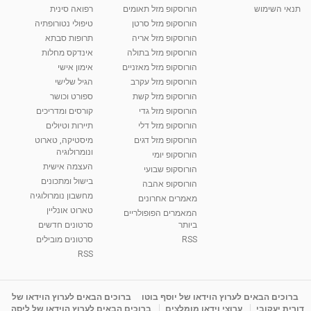
תנאי השימוש
הורוסקופ מזל תאומים
רפואה סינית
הורוסקופ מזל סרטן
טיפולי נטורופתיה
הורוסקופ מזל אריה
תרופות סבתא
הורוסקופ מזל בתולה
אינדקס מחלות
הורוסקופ מזל מאזניים
אימון אישי
הורוסקופ מזל עקרב
הגיל שלישי
הורוסקופ מזל קשת
ספורט וכושר
הורוסקופ מזל גדי
קורסים ומדריכים
הורוסקופ מזל דלי
תיירות וטיולים
הורוסקופ מזל דגים
מיסטיקה, טארוט
ונומרולוגיה
הורוסקופ יומי
העצמה אישית
הורוסקופ שבועי
בישול ומתכונים
הורוסקופ אהבה
מחשבון נומרולוגיה
מאמרים אחרונים
טארוט אונליין
המאמרים הפופולריים
ביותר
סרטונים חדשים
RSS
סרטונים מובילים
RSS
ברוכים הבאים לערוץ הוידאו של יוסף בוטו
ברוכים הבאים לערוץ הוידאו של
דורית יעקובי
ערוצי וידאו מומלצים
ברוכים הבאים לערוץ הוידאו של ליסה