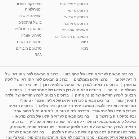
הורוסקופ מזל דגים
מיסטיקה, טארוט
ונומרולוגיה
הורוסקופ יומי
העצמה אישית
הורוסקופ שבועי
בישול ומתכונים
הורוסקופ אהבה
מחשבון נומרולוגיה
מאמרים אחרונים
טארוט אונליין
המאמרים הפופולריים
ביותר
סרטונים חדשים
RSS
סרטונים מובילים
RSS
ברוכים הבאים לערוץ הוידאו של יוסף בוטו
ברוכים הבאים לערוץ הוידאו של
דורית יעקובי
ערוצי וידאו מומלצים
ברוכים הבאים לערוץ הוידאו של ליסה
גרוסמן
ברוכים הבאים לערוץ הוידאו של שולמית רונן
ערוצי וידאו
מומלצים - טיוטה
ברוכים הבאים לערוץ הוידאו של אסתר שפר
ברוכים
הבאים לערוץ הוידאו של פנינה מתוק
ברוכים הבאים לערוץ הוידאו של וולדה
(תאיר) עוזרי
ברוכים הבאים לערוץ הוידאו של אליהו שכטר - טיפולי
נטורופתיה ואירידיולוגיה במושב יתיר הר חברון ובירושלים
ברוכים הבאים
לערוץ הוידאו של יוסי גולד - הדרכה לחיים טובים, לימוד וטיפול במוח אחד
ובקינסיולוגיה בירושלים
ברוכים הבאים לערוץ הוידאו של מרכז מדטאו -
מיכאל קונסטנטינובסקי בחולון - קורס למדיטציה רפואית און ליין
ברוכים
הבאים לערוץ הוידאו של עמירה הולצמן שמוטר - פסיכותרפיסטית, מאבחנת,
מדריכה ומנחת קורס אבחון אישיות בשיטת הולצמן.
ברוכים הבאים לערוץ
הוידאו של אריק איזנמן - מרכז מרכבה לאומנויות התנועה והטיפול - טאי צ'י וצ'י