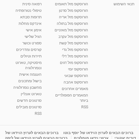
תנאי השימוש
הורוסקופ מזל תאומים
רפואה סינית
הורוסקופ מזל סרטן
טיפולי נטורופתיה
הורוסקופ מזל אריה
תרופות סבתא
הורוסקופ מזל בתולה
אינדקס מחלות
הורוסקופ מזל מאזניים
אימון אישי
הורוסקופ מזל עקרב
הגיל שלישי
הורוסקופ מזל קשת
ספורט וכושר
הורוסקופ מזל גדי
קורסים ומדריכים
הורוסקופ מזל דלי
תיירות וטיולים
הורוסקופ מזל דגים
מיסטיקה, טארוט
ונומרולוגיה
הורוסקופ יומי
העצמה אישית
הורוסקופ שבועי
בישול ומתכונים
הורוסקופ אהבה
מחשבון נומרולוגיה
מאמרים אחרונים
טארוט אונליין
המאמרים הפופולריים
ביותר
סרטונים חדשים
RSS
סרטונים מובילים
RSS
ברוכים הבאים לערוץ הוידאו של יוסף בוטו
ברוכים הבאים לערוץ הוידאו של
דורית יעקובי
ערוצי וידאו מומלצים
ברוכים הבאים לערוץ הוידאו של ליסה