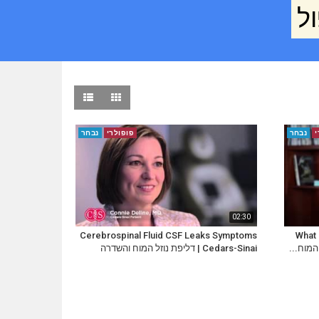
ל
י
נבחר
פופולרי
נבחר
02:30
Cerebrospinal Fluid CSF Leaks Symptoms
What 
| Cedars-Sinai דליפת נוזל המוח והשדרה