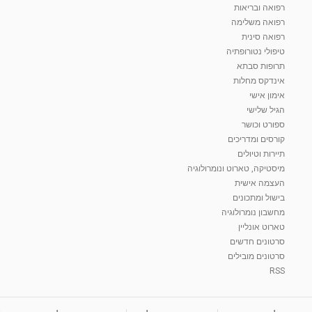
רפואה ובריאות
רפואה משלימה
רפואה סינית
טיפולי נטורופתיה
תרופות סבתא
אינדקס מחלות
אימון אישי
הגיל שלישי
ספורט וכושר
קורסים ומדריכים
תיירות וטיולים
מיסטיקה, טארוט ונומרולוגיה
העצמה אישית
בישול ומתכונים
מחשבון נומרולוגיה
טארוט אונליין
סרטונים חדשים
סרטונים מובילים
RSS