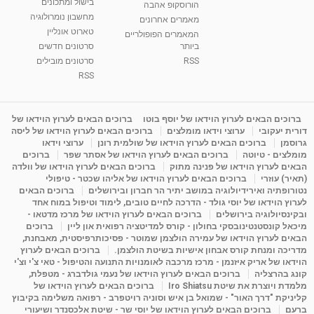
בישול ומתכונים
הורוסקופ אהבה
מחשבון נומרולוגיה
מאמרים אחרונים
טארוט אונליין
המאמרים הפופולריים
ביותר
סרטונים חדשים
RSS
סרטונים מובילים
RSS
ברוכים הבאים לערוץ הוידאו של יוסף בוטו
ברוכים הבאים לערוץ הוידאו של
דורית יעקובי
ערוצי וידאו מומלצים
ברוכים הבאים לערוץ הוידאו של ליסה
גרוסמן
ברוכים הבאים לערוץ הוידאו של שולמית רונן
ערוצי וידאו
מומלצים - טיוטה
ברוכים הבאים לערוץ הוידאו של אסתר שפר
ברוכים
הבאים לערוץ הוידאו של פנינה מתוק
ברוכים הבאים לערוץ הוידאו של וולדה
(תאיר) עוזרי
ברוכים הבאים לערוץ הוידאו של אליהו שכטר - טיפולי
נטורופתיה ואירידיולוגיה במושב יתיר הר חברון ובירושלים
ברוכים הבאים
לערוץ הוידאו של יוסי גולד - הדרכה לחיים טובים, לימוד וטיפול במוח אחד
ובקינסיולוגיה בירושלים
ברוכים הבאים לערוץ הוידאו של מרכז מדטאו -
מיכאל קונסטנטינובסקי בחולון - קורס למדיטציה רפואית און ליין
ברוכים
הבאים לערוץ הוידאו של עמירה הולצמן שמוטר - פסיכותרפיסטית, מאבחנת,
מדריכה ומנחת קורס אבחון אישיות בשיטת הולצמן.
ברוכים הבאים לערוץ
הוידאו של אריק איזנמן - מרכז מרכבה לאומנויות התנועה והטיפול - טאי צ'י וצ'י
קונג בהרצליה
ברוכים הבאים לערוץ הוידאו של נעמי גולדברג - מטפלת,
מלמדת ויוצרת את שיטת Iro Shiatsu
ברוכים הבאים לערוץ הוידאו של
קליניקת "דרך האור" - שמואל בן איש וסוניה רויטפרב - רפואה משלימה בקיבוץ
ברעם
ברוכים הבאים לערוץ הוידאו של יוסי שר - שיטת אלכסנדר ושיעורי