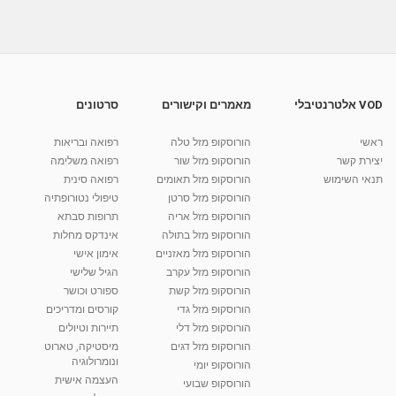
VOD אלטרנטיבלי
מאמרים וקישורים
סרטונים
ראשי
הורוסקופ מזל טלה
רפואה ובריאות
יצירת קשר
הורוסקופ מזל שור
רפואה משלימה
תנאי השימוש
הורוסקופ מזל תאומים
רפואה סינית
הורוסקופ מזל סרטן
טיפולי נטורופתיה
הורוסקופ מזל אריה
תרופות סבתא
הורוסקופ מזל בתולה
אינדקס מחלות
הורוסקופ מזל מאזניים
אימון אישי
הורוסקופ מזל עקרב
הגיל שלישי
הורוסקופ מזל קשת
ספורט וכושר
הורוסקופ מזל גדי
קורסים ומדריכים
הורוסקופ מזל דלי
תיירות וטיולים
הורוסקופ מזל דגים
מיסטיקה, טארוט
ונומרולוגיה
הורוסקופ יומי
העצמה אישית
הורוסקופ שבועי