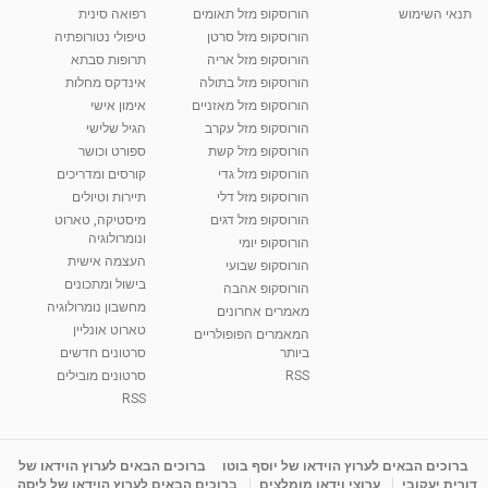
תנאי השימוש
הורוסקופ מזל תאומים
רפואה סינית
הורוסקופ מזל סרטן
טיפולי נטורופתיה
הורוסקופ מזל אריה
תרופות סבתא
הורוסקופ מזל בתולה
אינדקס מחלות
הורוסקופ מזל מאזניים
אימון אישי
הורוסקופ מזל עקרב
הגיל שלישי
הורוסקופ מזל קשת
ספורט וכושר
הורוסקופ מזל גדי
קורסים ומדריכים
הורוסקופ מזל דלי
תיירות וטיולים
הורוסקופ מזל דגים
מיסטיקה, טארוט
ונומרולוגיה
הורוסקופ יומי
העצמה אישית
הורוסקופ שבועי
בישול ומתכונים
הורוסקופ אהבה
מחשבון נומרולוגיה
מאמרים אחרונים
טארוט אונליין
המאמרים הפופולריים
ביותר
סרטונים חדשים
RSS
סרטונים מובילים
RSS
ברוכים הבאים לערוץ הוידאו של יוסף בוטו
ברוכים הבאים לערוץ הוידאו של
דורית יעקובי
ערוצי וידאו מומלצים
ברוכים הבאים לערוץ הוידאו של ליסה