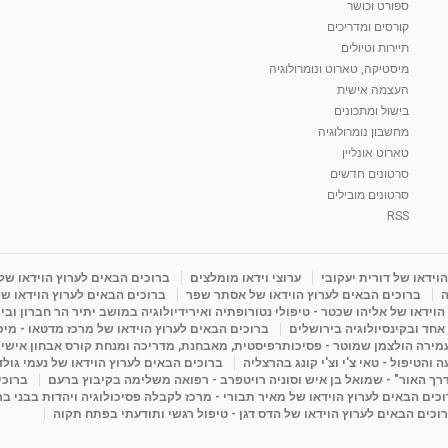
ספורט וכושר
קורסים ומדריכים
תיירות וטיולים
מיסטיקה, טארוט ונומרולוגיה
העצמה אישית
בישול ומתכונים
מחשבון נומרולוגיה
טארוט אונליין
סרטונים חדשים
סרטונים מובילים
RSS
וידאו של דורית יעקובי
ערוצי וידאו מומלצים
ברוכים הבאים לערוץ הוידאו של
ה
ברוכים הבאים לערוץ הוידאו של אסתר שפר
ברוכים הבאים לערוץ הוידאו של
וידאו של אליהו שכטר - טיפולי נטורופתיה ואירידיולוגיה במושב יתיר הר חברון ובי
 אחד ובקינסיולוגיה בירושלים
ברוכים הבאים לערוץ הוידאו של מרכז מדטאו - מיכא
עמירה הולצמן שמוטר - פסיכותרפיסטית, מאבחנת, מדריכה ומנחת קורס אבחון אישי
והטיפול - טאי צ'י וצ'י קונג בהרצליה
ברוכים הבאים לערוץ הוידאו של נעמי גול
דרך האור" - שמואל בן איש וסוניה רויטפרב - רפואה משלימה בקיבוץ ברעם
ברוכי
כים הבאים לערוץ הוידאו של מאיר תבורי - מרכז לקבלה פסיכולוגיה ויהדות בבני ב
וכים הבאים לערוץ הוידאו של הדס דגן - טיפול רגשי ותודעתי בפתח תקוה