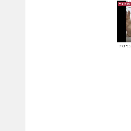
פופולרי
בני ברק