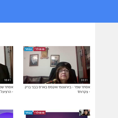
פופולרי
נבחר
18:41
33:31
אסתר שפר - ביורגונומי ואקסס בארס בבני ברק
אסתר שפר 
- צקרות1
- הרציונל
פופולרי
נבחר