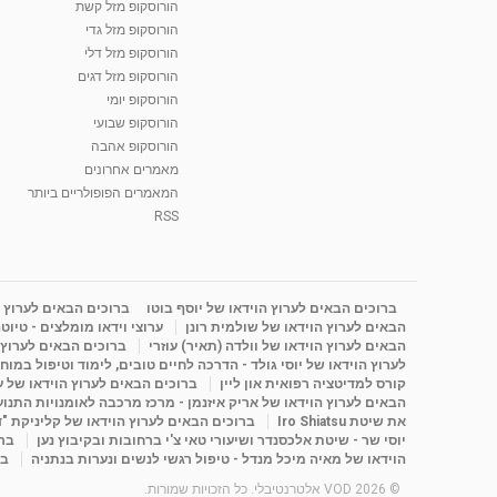
הורוסקופ מזל קשת
הורוסקופ מזל גדי
הורוסקופ מזל דלי
הורוסקופ מזל דגים
הורוסקופ יומי
הורוסקופ שבועי
הורוסקופ אהבה
מאמרים אחרונים
המאמרים הפופולריים ביותר
RSS
ברוכים הבאים לערוץ הוידאו של יוסף בוטו
ברוכים הבאים לערוץ ה
הבאים לערוץ הוידאו של שולמית רונן
ערוצי וידאו מומלצים - טיוט
הבאים לערוץ הוידאו של וולדה (תאיר) עוזרי
ברוכים הבאים לערוץ ה
לערוץ הוידאו של יוסי גולד - הדרכה לחיים טובים, לימוד וטיפול במוח
קורס למדיטציה רפואית און ליין
ברוכים הבאים לערוץ הוידאו של 
הבאים לערוץ הוידאו של אריק איזנמן - מרכז מרכבה לאומנויות התנועה 
את שיטת Iro Shiatsu
ברוכים הבאים לערוץ הוידאו של קליניקת "
יוסי שר - שיטת אלכסנדר ושיעורי טאי צ'י ברחובות ובקיבוץ נען
ברו
הוידאו של מאיה מיכל מנדל - טיפול רגשי לנשים ונערות בנתניה
בר
© 2026 VOD אלטרנטיבלי. כל הזכויות שמורות.