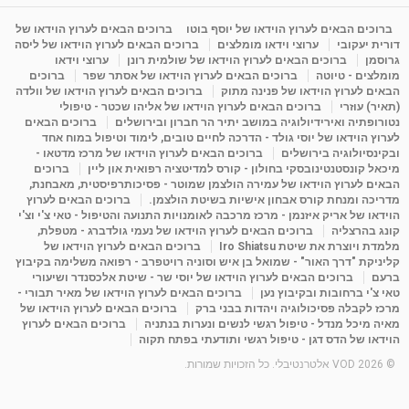
ברוכים הבאים לערוץ הוידאו של יוסף בוטו
ברוכים הבאים לערוץ הוידאו של
דורית יעקובי
ערוצי וידאו מומלצים
ברוכים הבאים לערוץ הוידאו של ליסה
גרוסמן
ברוכים הבאים לערוץ הוידאו של שולמית רונן
ערוצי וידאו
מומלצים - טיוטה
ברוכים הבאים לערוץ הוידאו של אסתר שפר
ברוכים
הבאים לערוץ הוידאו של פנינה מתוק
ברוכים הבאים לערוץ הוידאו של וולדה
(תאיר) עוזרי
ברוכים הבאים לערוץ הוידאו של אליהו שכטר - טיפולי
נטורופתיה ואירידיולוגיה במושב יתיר הר חברון ובירושלים
ברוכים הבאים
לערוץ הוידאו של יוסי גולד - הדרכה לחיים טובים, לימוד וטיפול במוח אחד
ובקינסיולוגיה בירושלים
ברוכים הבאים לערוץ הוידאו של מרכז מדטאו -
מיכאל קונסטנטינובסקי בחולון - קורס למדיטציה רפואית און ליין
ברוכים
הבאים לערוץ הוידאו של עמירה הולצמן שמוטר - פסיכותרפיסטית, מאבחנת,
מדריכה ומנחת קורס אבחון אישיות בשיטת הולצמן.
ברוכים הבאים לערוץ
הוידאו של אריק איזנמן - מרכז מרכבה לאומנויות התנועה והטיפול - טאי צ'י וצ'י
קונג בהרצליה
ברוכים הבאים לערוץ הוידאו של נעמי גולדברג - מטפלת,
מלמדת ויוצרת את שיטת Iro Shiatsu
ברוכים הבאים לערוץ הוידאו של
קליניקת "דרך האור" - שמואל בן איש וסוניה רויטפרב - רפואה משלימה בקיבוץ
ברעם
ברוכים הבאים לערוץ הוידאו של יוסי שר - שיטת אלכסנדר ושיעורי
טאי צ'י ברחובות ובקיבוץ נען
ברוכים הבאים לערוץ הוידאו של מאיר תבורי -
מרכז לקבלה פסיכולוגיה ויהדות בבני ברק
ברוכים הבאים לערוץ הוידאו של
מאיה מיכל מנדל - טיפול רגשי לנשים ונערות בנתניה
ברוכים הבאים לערוץ
הוידאו של הדס דגן - טיפול רגשי ותודעתי בפתח תקוה
© 2026 VOD אלטרנטיבלי. כל הזכויות שמורות.