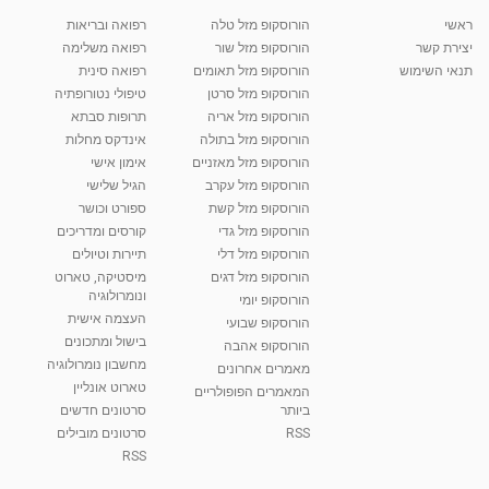
ראשי
הורוסקופ מזל טלה
רפואה ובריאות
יצירת קשר
הורוסקופ מזל שור
רפואה משלימה
תנאי השימוש
הורוסקופ מזל תאומים
רפואה סינית
הורוסקופ מזל סרטן
טיפולי נטורופתיה
הורוסקופ מזל אריה
תרופות סבתא
הורוסקופ מזל בתולה
אינדקס מחלות
הורוסקופ מזל מאזניים
אימון אישי
הורוסקופ מזל עקרב
הגיל שלישי
הורוסקופ מזל קשת
ספורט וכושר
הורוסקופ מזל גדי
קורסים ומדריכים
הורוסקופ מזל דלי
תיירות וטיולים
הורוסקופ מזל דגים
מיסטיקה, טארוט
ונומרולוגיה
הורוסקופ יומי
העצמה אישית
הורוסקופ שבועי
בישול ומתכונים
הורוסקופ אהבה
מחשבון נומרולוגיה
מאמרים אחרונים
טארוט אונליין
המאמרים הפופולריים
ביותר
סרטונים חדשים
RSS
סרטונים מובילים
RSS