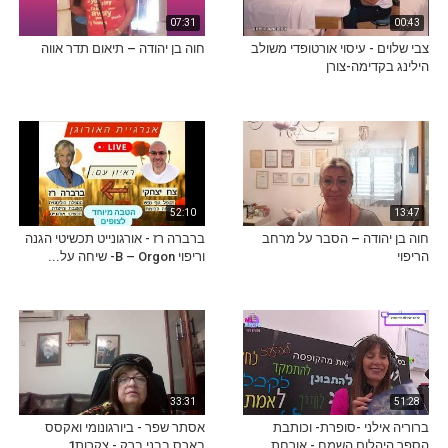
07:31
00:43
צבי שלוים - עיסוי אורטופדי משולב
חוה בן יהודה – תיאום תדר אווה
הילינג בקדימה-צורן
52:10
13:47
חוה בן יהודה – הסבר על מרחב
ברברה רז - אורגונייט תכשיטי הגנה
הריפוי
וריפוי B – Orgon- שיחה על...
33:31
51:28
ברוריה אילני -סופרת- וכותבת
אסתר שפר - ביורגונומי ואקסס
הספר היהלום השמח - אורחת...
בארס בבני ברק - צקרות1