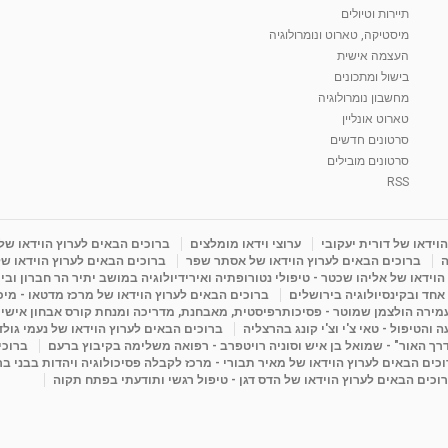
תיירות וטיולים
מיסטיקה, טארוט ונומרולוגיה
העצמה אישית
בישול ומתכונים
מחשבון נומרולוגיה
טארוט אונליין
סרטונים חדשים
סרטונים מובילים
RSS
וידאו של דורית יעקובי
ערוצי וידאו מומלצים
ברוכים הבאים לערוץ הוידאו של
ה
ברוכים הבאים לערוץ הוידאו של אסתר שפר
ברוכים הבאים לערוץ הוידאו של
וידאו של אליהו שכטר - טיפולי נטורופתיה ואירידיולוגיה במושב יתיר הר חברון ובי
 אחד ובקינסיולוגיה בירושלים
ברוכים הבאים לערוץ הוידאו של מרכז מדטאו - מיכא
עמירה הולצמן שמוטר - פסיכותרפיסטית, מאבחנת, מדריכה ומנחת קורס אבחון אישי
והטיפול - טאי צ'י וצ'י קונג בהרצליה
ברוכים הבאים לערוץ הוידאו של נעמי גול
דרך האור" - שמואל בן איש וסוניה רויטפרב - רפואה משלימה בקיבוץ ברעם
ברוכי
כים הבאים לערוץ הוידאו של מאיר תבורי - מרכז לקבלה פסיכולוגיה ויהדות בבני ב
וכים הבאים לערוץ הוידאו של הדס דגן - טיפול רגשי ותודעתי בפתח תקוה