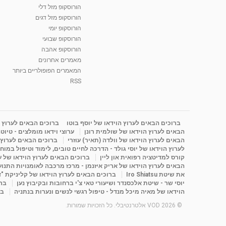
הורוסקופ מזל דלי
הורוסקופ מזל דגים
הורוסקופ יומי
הורוסקופ שבועי
הורוסקופ אהבה
מאמרים אחרונים
המאמרים הפופולריים ביותר
RSS
ברוכים הבאים לערוץ הוידאו של יוסף בוטו
ברוכים הבאים לערוץ ה
הבאים לערוץ הוידאו של שולמית רונן
ערוצי וידאו מומלצים - טיוט
הבאים לערוץ הוידאו של וולדה (תאיר) עוזרי
ברוכים הבאים לערוץ ה
לערוץ הוידאו של יוסי גולד - הדרכה לחיים טובים, לימוד וטיפול במוח
קורס למדיטציה רפואית און ליין
ברוכים הבאים לערוץ הוידאו של 
הבאים לערוץ הוידאו של אריק איזנמן - מרכז מרכבה לאומנויות התנועה 
את שיטת Iro Shiatsu
ברוכים הבאים לערוץ הוידאו של קליניקת "
יוסי שר - שיטת אלכסנדר ושיעורי טאי צ'י ברחובות ובקיבוץ נען
ברו
הוידאו של מאיה מיכל מנדל - טיפול רגשי לנשים ונערות בנתניה
בר
© 2026 VOD אלטרנטיבלי. כל הזכויות שמורות.