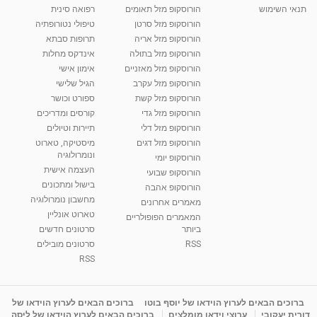
תנאי השימוש
הורוסקופ מזל תאומים
רפואה סינית
הורוסקופ מזל סרטן
טיפולי נטורופתיה
הורוסקופ מזל אריה
תרופות סבתא
הורוסקופ מזל בתולה
אינדקס מחלות
הורוסקופ מזל מאזניים
אימון אישי
הורוסקופ מזל עקרב
הגיל שלישי
הורוסקופ מזל קשת
ספורט וכושר
הורוסקופ מזל גדי
קורסים ומדריכים
הורוסקופ מזל דלי
תיירות וטיולים
הורוסקופ מזל דגים
מיסטיקה, טארוט
ונומרולוגיה
הורוסקופ יומי
העצמה אישית
הורוסקופ שבועי
בישול ומתכונים
הורוסקופ אהבה
מחשבון נומרולוגיה
מאמרים אחרונים
טארוט אונליין
המאמרים הפופולריים
ביותר
סרטונים חדשים
RSS
סרטונים מובילים
RSS
ברוכים הבאים לערוץ הוידאו של יוסף בוטו
ברוכים הבאים לערוץ הוידאו של
דורית יעקובי
ערוצי וידאו מומלצים
ברוכים הבאים לערוץ הוידאו של ליסה