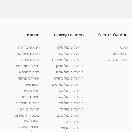
VOD אלטרנטיבלי
מאמרים וקישורים
סרטונים
ראשי
הורוסקופ מזל טלה
רפואה ובריאות
יצירת קשר
הורוסקופ מזל שור
רפואה משלימה
תנאי השימוש
הורוסקופ מזל תאומים
רפואה סינית
הורוסקופ מזל סרטן
טיפולי נטורופתיה
הורוסקופ מזל אריה
תרופות סבתא
הורוסקופ מזל בתולה
אינדקס מחלות
הורוסקופ מזל מאזניים
אימון אישי
הורוסקופ מזל עקרב
הגיל שלישי
הורוסקופ מזל קשת
ספורט וכושר
הורוסקופ מזל גדי
קורסים ומדריכים
הורוסקופ מזל דלי
תיירות וטיולים
הורוסקופ מזל דגים
מיסטיקה, טארוט
ונומרולוגיה
הורוסקופ יומי
העצמה אישית
הורוסקופ שבועי