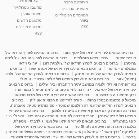
בישול ומתכונים
הורוסקופ אהבה
מחשבון נומרולוגיה
מאמרים אחרונים
טארוט אונליין
המאמרים הפופולריים
ביותר
סרטונים חדשים
RSS
סרטונים מובילים
RSS
ברוכים הבאים לערוץ הוידאו של יוסף בוטו
ברוכים הבאים לערוץ הוידאו של
דורית יעקובי
ערוצי וידאו מומלצים
ברוכים הבאים לערוץ הוידאו של ליסה
גרוסמן
ברוכים הבאים לערוץ הוידאו של שולמית רונן
ערוצי וידאו
מומלצים - טיוטה
ברוכים הבאים לערוץ הוידאו של אסתר שפר
ברוכים
הבאים לערוץ הוידאו של פנינה מתוק
ברוכים הבאים לערוץ הוידאו של וולדה
(תאיר) עוזרי
ברוכים הבאים לערוץ הוידאו של אליהו שכטר - טיפולי
נטורופתיה ואירידיולוגיה במושב יתיר הר חברון ובירושלים
ברוכים הבאים
לערוץ הוידאו של יוסי גולד - הדרכה לחיים טובים, לימוד וטיפול במוח אחד
ובקינסיולוגיה בירושלים
ברוכים הבאים לערוץ הוידאו של מרכז מדטאו -
מיכאל קונסטנטינובסקי בחולון - קורס למדיטציה רפואית און ליין
ברוכים
הבאים לערוץ הוידאו של עמירה הולצמן שמוטר - פסיכותרפיסטית, מאבחנת,
מדריכה ומנחת קורס אבחון אישיות בשיטת הולצמן.
ברוכים הבאים לערוץ
הוידאו של אריק איזנמן - מרכז מרכבה לאומנויות התנועה והטיפול - טאי צ'י וצ'י
קונג בהרצליה
ברוכים הבאים לערוץ הוידאו של נעמי גולדברג - מטפלת,
מלמדת ויוצרת את שיטת Iro Shiatsu
ברוכים הבאים לערוץ הוידאו של
קליניקת "דרך האור" - שמואל בן איש וסוניה רויטפרב - רפואה משלימה בקיבוץ
ברעם
ברוכים הבאים לערוץ הוידאו של יוסי שר - שיטת אלכסנדר ושיעורי