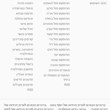
תנאי השימוש
הורוסקופ מזל תאומים
רפואה סינית
הורוסקופ מזל סרטן
טיפולי נטורופתיה
הורוסקופ מזל אריה
תרופות סבתא
הורוסקופ מזל בתולה
אינדקס מחלות
הורוסקופ מזל מאזניים
אימון אישי
הורוסקופ מזל עקרב
הגיל שלישי
הורוסקופ מזל קשת
ספורט וכושר
הורוסקופ מזל גדי
קורסים ומדריכים
הורוסקופ מזל דלי
תיירות וטיולים
הורוסקופ מזל דגים
מיסטיקה, טארוט
ונומרולוגיה
הורוסקופ יומי
העצמה אישית
הורוסקופ שבועי
בישול ומתכונים
הורוסקופ אהבה
מחשבון נומרולוגיה
מאמרים אחרונים
טארוט אונליין
המאמרים הפופולריים
ביותר
סרטונים חדשים
RSS
סרטונים מובילים
RSS
ברוכים הבאים לערוץ הוידאו של יוסף בוטו
ברוכים הבאים לערוץ הוידאו של
דורית יעקובי
ערוצי וידאו מומלצים
ברוכים הבאים לערוץ הוידאו של ליסה