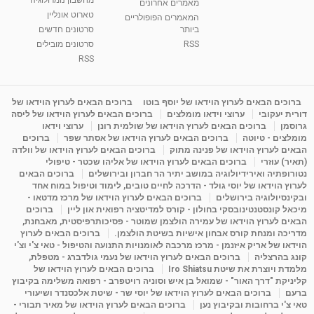
מחשבון נומרולוגיה
מאמרים אחרונים
טארוט אונליין
המאמרים הפופולריים
ביותר
סרטונים חדשים
RSS
סרטונים מובילים
RSS
ברוכים הבאים לערוץ הוידאו של יוסף בוטו
ברוכים הבאים לערוץ הוידאו של
דורית יעקובי
ערוצי וידאו מומלצים
ברוכים הבאים לערוץ הוידאו של ליסה
גרוסמן
ברוכים הבאים לערוץ הוידאו של שולמית רונן
ערוצי וידאו
מומלצים - טיוטה
ברוכים הבאים לערוץ הוידאו של אסתר שפר
ברוכים
הבאים לערוץ הוידאו של פנינה מתוק
ברוכים הבאים לערוץ הוידאו של וולדה
(תאיר) עוזרי
ברוכים הבאים לערוץ הוידאו של אליהו שכטר - טיפולי
נטורופתיה ואירידיולוגיה במושב יתיר הר חברון ובירושלים
ברוכים הבאים
לערוץ הוידאו של יוסי גולד - הדרכה לחיים טובים, לימוד וטיפול במוח אחד
ובקינסיולוגיה בירושלים
ברוכים הבאים לערוץ הוידאו של מרכז מדטאו -
מיכאל קונסטנטינובסקי בחולון - קורס למדיטציה רפואית און ליין
ברוכים
הבאים לערוץ הוידאו של עמירה הולצמן שמוטר - פסיכותרפיסטית, מאבחנת,
מדריכה ומנחת קורס אבחון אישיות בשיטת הולצמן.
ברוכים הבאים לערוץ
הוידאו של אריק איזנמן - מרכז מרכבה לאומנויות התנועה והטיפול - טאי צ'י וצ'י
קונג בהרצליה
ברוכים הבאים לערוץ הוידאו של נעמי גולדברג - מטפלת,
מלמדת ויוצרת את שיטת Iro Shiatsu
ברוכים הבאים לערוץ הוידאו של
קליניקת "דרך האור" - שמואל בן איש וסוניה רויטפרב - רפואה משלימה בקיבוץ
ברעם
ברוכים הבאים לערוץ הוידאו של יוסי שר - שיטת אלכסנדר ושיעורי
טאי צ'י ברחובות ובקיבוץ נען
ברוכים הבאים לערוץ הוידאו של מאיר תבורי -