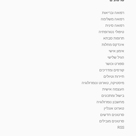
רפואה ובריאות
רפואה משלימה
רפואה סינית
טיפולי נטורופתיה
תרופות סבתא
אינדקס מחלות
אימון אישי
הגיל שלישי
ספורט וכושר
קורסים ומדריכים
תיירות וטיולים
מיסטיקה, טארוט ונומרולוגיה
העצמה אישית
בישול ומתכונים
מחשבון נומרולוגיה
טארוט אונליין
סרטונים חדשים
סרטונים מובילים
RSS