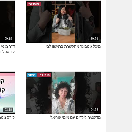
פופולרי
09:15
59:24
מיכל גומבינר מתקשרת בראשון לציון
ד''ר מימי
קריסטלים
פופולרי
נבחר
03:48
04:26
מדיטציה לילדים עם מימי עזריאלי
קורס נומרו