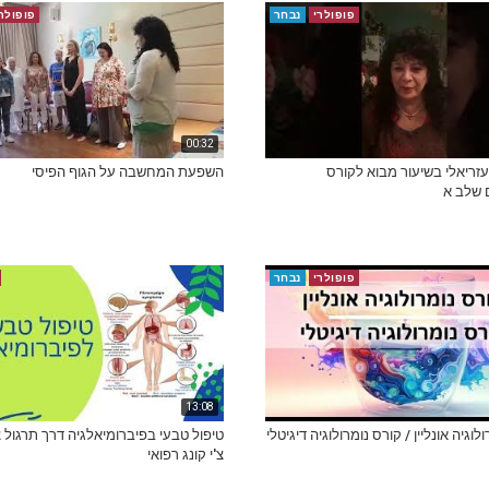
פופולרי
נבחר
פופולר
00:32
 עזריאלי בשיעור מבוא לקורס
השפעת המחשבה על הגוף הפיסי
 שלב א
פופולרי
נבחר
13:08
לוגיה אונליין / קורס נומרולוגיה דיגיטלי
טיפול טבעי בפיברומיאלגיה דרך תרגול צ'י
צ'י קונג רפואי