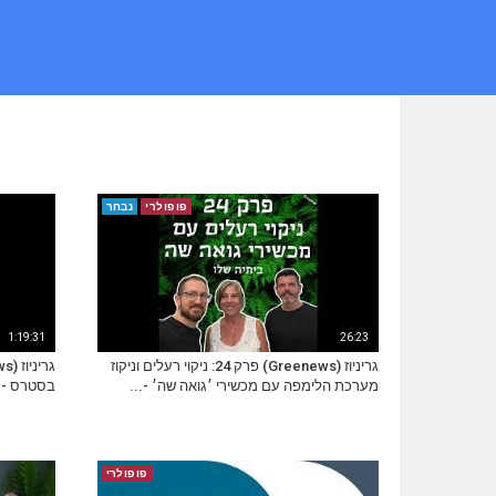
פופולרי
נבחר
1:19:31
26:23
גריניוז (Greenews) פרק 24: ניקוי רעלים וניקוז
מערכת הלימפה עם מכשירי ׳גואה שה׳ -...
בסטרס - ב
פופולרי