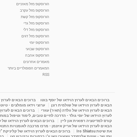
הורוסקופ מזל מאזניים
הורוסקופ מזל עקרב
הורוסקופ מזל קשת
הורוסקופ מזל גדי
הורוסקופ מזל דלי
הורוסקופ מזל דגים
הורוסקופ יומי
הורוסקופ שבועי
הורוסקופ אהבה
מאמרים אחרונים
המאמרים הפופולריים ביותר
RSS
ברוכים הבאים לערוץ הוידאו של יוסף בוטו
ברוכים הבאים לערוץ ה
הבאים לערוץ הוידאו של שולמית רונן
ערוצי וידאו מומלצים - טיוט
הבאים לערוץ הוידאו של וולדה (תאיר) עוזרי
ברוכים הבאים לערוץ ה
לערוץ הוידאו של יוסי גולד - הדרכה לחיים טובים, לימוד וטיפול במוח
קורס למדיטציה רפואית און ליין
ברוכים הבאים לערוץ הוידאו של 
הבאים לערוץ הוידאו של אריק איזנמן - מרכז מרכבה לאומנויות התנועה 
את שיטת Iro Shiatsu
ברוכים הבאים לערוץ הוידאו של קליניקת "
יוסי שר - שיטת אלכסנדר ושיעורי טאי צ'י ברחובות ובקיבוץ נען
ברו