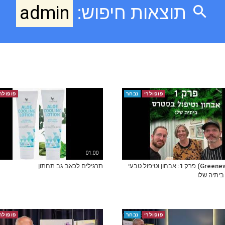
תוצאות חיפוש:
admin
פופולרי
נבחר
פופולר
01:00
גריניוז (Greenews) פרק 1: אבחון וטיפול טבעי
תרגילים לכאב גב תחתון
יתיה שלו
פופולרי
נבחר
פופולר