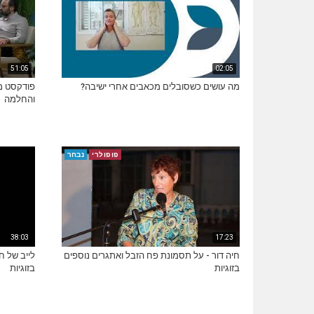
51:05
02:05
מה עושים כשסובלים מכאבים אחרי ישיבה?
והחלמה
פופולרי
נבחר
38:03
17:23
חיה דור - על תסמונת פח הזבל ואתגרים נוספים
לייב של ח
בזוגיות
בזוגיות