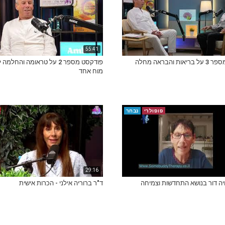
55:41
פודקסט מספר 3 על בריאות והבראה מחלה
פודקסט מספר 2 על טראומה והחל
מוח אחד
פופולרי
נבחר
29:16
יה דור בנושא התחדשות וצמיחה
ד"ר ברוריה אילני - הכרות אישית