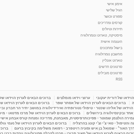
אימון אישי
הגיל שלישי
ספורט וכושר
קורסים ומדריכים
תיירות וטיולים
מיסטיקה, טארוט ונומרולוגיה
העצמה אישית
בישול ומתכונים
מחשבון נומרולוגיה
טארוט אונליין
סרטונים חדשים
סרטונים מובילים
RSS
וידאו של דורית יעקובי
ערוצי וידאו מומלצים
ברוכים הבאים לערוץ הוידאו של
ה
ברוכים הבאים לערוץ הוידאו של אסתר שפר
ברוכים הבאים לערוץ הוידאו של
וידאו של אליהו שכטר - טיפולי נטורופתיה ואירידיולוגיה במושב יתיר הר חברון ובי
 אחד ובקינסיולוגיה בירושלים
ברוכים הבאים לערוץ הוידאו של מרכז מדטאו - מיכא
עמירה הולצמן שמוטר - פסיכותרפיסטית, מאבחנת, מדריכה ומנחת קורס אבחון אישי
והטיפול - טאי צ'י וצ'י קונג בהרצליה
ברוכים הבאים לערוץ הוידאו של נעמי גול
דרך האור" - שמואל בן איש וסוניה רויטפרב - רפואה משלימה בקיבוץ ברעם
ברוכי
כים הבאים לערוץ הוידאו של מאיר תבורי - מרכז לקבלה פסיכולוגיה ויהדות בבני ב